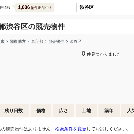
1,606
件情報
物件出品中！
都渋谷区の競売物件
検索
関東地方
東京都
競売物件
渋谷区
0
件見つかりました
残り日数
価格
広さ
土地
築年
人
区の競売物件はありません。
検索条件を変更
してお試しください。