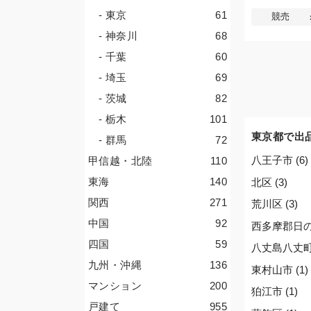
- 東京
61
競売
- 神奈川
68
- 千葉
60
- 埼玉
69
- 茨城
82
- 栃木
101
東京都で出
- 群馬
72
八王子市 (6)
甲信越・北陸
110
東海
140
北区 (3)
関西
271
荒川区 (3)
中国
92
西多摩郡日の出
四国
59
八丈島八丈町 
九州・沖縄
136
東村山市 (1)
マンション
200
狛江市 (1)
戸建て
955