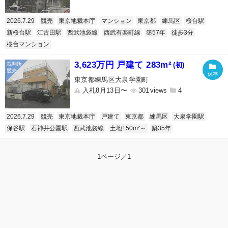
2026.7.29
競売
東京地裁本庁
マンション
東京都
練馬区
桜台駅
新桜台駅
江古田駅
西武池袋線
西武有楽町線
築57年
徒歩3分
桜台マンション
3,623万円 戸建て 283m²
(初)
東京都練馬区大泉学園町
入札8月13日〜
301
4
2026.7.29
競売
東京地裁本庁
戸建て
東京都
練馬区
大泉学園駅
保谷駅
石神井公園駅
西武池袋線
土地150m²～
築35年
1ページ／1