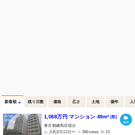
新着順
残り日数
価格
広さ
土地
築年
人
1,068万円 マンション 49m²
(初)
東京都練馬区桜台
入札8月13日〜
390
13