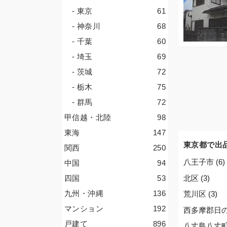
- 東京
61
- 神奈川
68
- 千葉
60
- 埼玉
69
- 茨城
72
- 栃木
75
- 群馬
72
甲信越・北陸
98
東海
147
東京都で出
関西
250
八王子市 (6)
中国
94
北区 (3)
四国
53
九州・沖縄
136
荒川区 (3)
マンション
192
西多摩郡日の出
戸建て
896
八丈島八丈町 