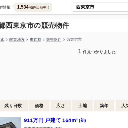
1,534
件情報
物件出品中！
都西東京市の競売物件
検索
関東地方
東京都
競売物件
西東京市
1
件見つかりました
残り日数
価格
広さ
土地
築年
人
911万円 戸建て 164m²
(初)