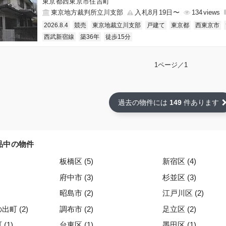
東京都西東京市住吉町
東京地方裁判所立川支部
入札8月19日〜
134
2026.8.4
競売
東京地裁立川支部
戸建て
東京都
西東京市
西武新宿線
築36年
徒歩15分
1ページ／1
過去の物件には
149
件あります
品中の物件
板橋区 (5)
新宿区 (4)
府中市 (3)
杉並区 (3)
昭島市 (2)
江戸川区 (2)
町 (2)
調布市 (2)
足立区 (2)
(1)
台東区 (1)
墨田区 (1)