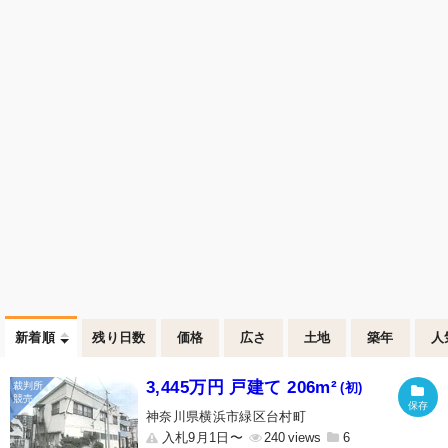
新着順
残り日数
価格
広さ
土地
築年
人
3,445万円 戸建て 206m²
(初)
神奈川県横浜市緑区台村町
入札9月1日〜
240
6