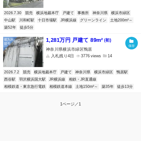
2026.7.30
競売
横浜地裁本庁
戸建て
事務所
神奈川県
横浜市緑区
中山駅
川和町駅
十日市場駅
JR横浜線
グリーンライン
土地200m²～
築52年
徒歩5分
1,281万円 戸建て 89m²
(初)
神奈川県横浜市緑区鴨居
入札残り4日
3776
14
2026.7.2
競売
横浜地裁本庁
戸建て
神奈川県
横浜市緑区
鴨居駅
西谷駅
羽沢横浜国大駅
JR横浜線
相鉄・JR直通線
相模鉄道・東京急行電鉄
相模鉄道本線
土地150m²～
築35年
徒歩13分
1ページ／1