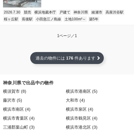
2026.7.30
競売
横浜地裁本庁
戸建て
神奈川県
綾瀬市
高座渋谷駅
桜ヶ丘駅
長後駅
小田急江ノ島線
土地100m²～
築5年
1ページ／1
過去の物件には
176
件あります
神奈川県で出品中の物件
横須賀市 (8)
横浜市港南区 (5)
藤沢市 (5)
大和市 (4)
横浜市南区 (4)
横浜市泉区 (4)
横浜市青葉区 (4)
横浜市鶴見区 (4)
三浦郡葉山町 (3)
横浜市港北区 (3)