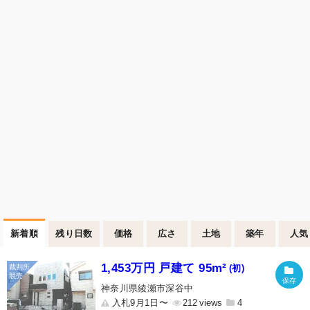
新着順
残り日数
価格
広さ
土地
築年
人気
1,453万円 戸建て 95m²
(初)
神奈川県綾瀬市深谷中
入札9月1日〜
212
4