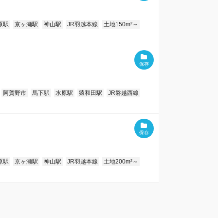
原駅
京ヶ瀬駅
神山駅
JR羽越本線
土地150m²～
阿賀野市
馬下駅
水原駅
猿和田駅
JR磐越西線
原駅
京ヶ瀬駅
神山駅
JR羽越本線
土地200m²～