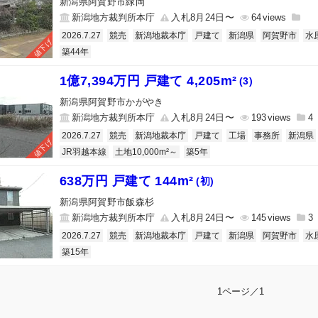
新潟県阿賀野市緑岡
新潟地方裁判所本庁
入札8月24日〜
64
2026.7.27
競売
新潟地裁本庁
戸建て
新潟県
阿賀野市
水
値下げ
築44年
1億7,394万円 戸建て 4,205m²
(3)
新潟県阿賀野市かがやき
新潟地方裁判所本庁
入札8月24日〜
193
4
2026.7.27
競売
新潟地裁本庁
戸建て
工場
事務所
新潟県
値下げ
JR羽越本線
土地10,000m²～
築5年
638万円 戸建て 144m²
(初)
新潟県阿賀野市飯森杉
新潟地方裁判所本庁
入札8月24日〜
145
3
2026.7.27
競売
新潟地裁本庁
戸建て
新潟県
阿賀野市
水
築15年
1ページ／1