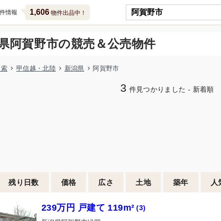
1,606
件情報
物件出品中！
県阿賀野市の競売＆公売物件
検索
甲信越・北陸
新潟県
阿賀野市
3
件見つかりました - 新着順
残り日数
価格
広さ
土地
築年
人
239万円 戸建て 119m²
(3)