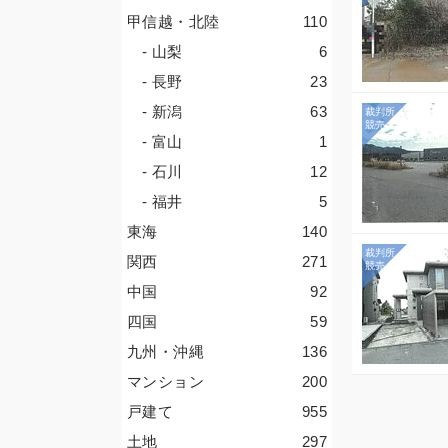
甲信越・北陸
110
- 山梨
6
- 長野
23
- 新潟
63
- 富山
1
- 石川
12
- 福井
5
東海
140
関西
271
中国
92
四国
59
九州・沖縄
136
マンション
200
戸建て
955
土地
297