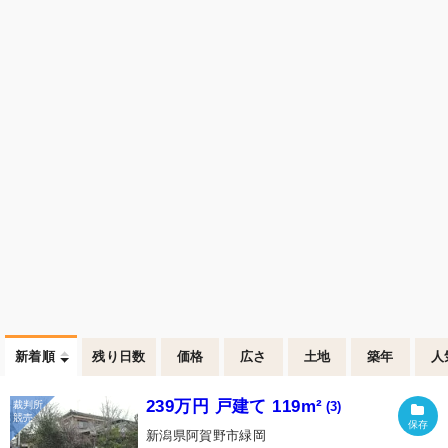
新着順
残り日数
価格
広さ
土地
築年
人
239万円 戸建て 119m²
(3)
新潟県阿賀野市緑岡