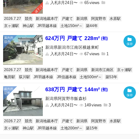
入札8月24日〜
65
値下げ
2026.7.27
競売
新潟地裁本庁
戸建て
新潟県
阿賀野市
水原駅
京ヶ瀬駅
神山駅
JR羽越本線
土地150m²～
築44年
624万円 戸建て 228m²
(初)
新潟県新潟市江南区横越東町
入札8月24日〜
67
1
2026.7.27
競売
新潟地裁本庁
戸建て
新潟県
新潟市江南区
京ヶ瀬駅
亀田駅
荻川駅
JR羽越本線
JR信越本線
土地500m²～
築53年
638万円 戸建て 144m²
(初)
新潟県阿賀野市飯森杉
入札8月24日〜
149
3
2026.7.27
競売
新潟地裁本庁
戸建て
新潟県
阿賀野市
水原駅
京ヶ瀬駅
神山駅
JR羽越本線
土地200m²～
築15年