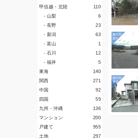
甲信越・北陸
110
- 山梨
6
- 長野
23
- 新潟
63
- 富山
1
- 石川
12
- 福井
5
東海
140
関西
271
中国
92
四国
59
九州・沖縄
136
マンション
200
戸建て
955
土地
297