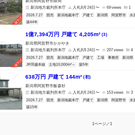
新潟県阿賀野市緑岡
新潟地方裁判所本庁
入札8月24日〜
69
1
2026.7.27
競売
新潟地裁本庁
戸建て
新潟県
阿賀野市
水
値下げ
築44年
1億7,394万円 戸建て 4,205m²
(3)
新潟県阿賀野市かがやき
新潟地方裁判所本庁
入札8月24日〜
207
4
2026.7.27
競売
新潟地裁本庁
戸建て
工場
事務所
新潟県
値下げ
JR羽越本線
土地10,000m²～
築5年
638万円 戸建て 144m²
(初)
新潟県阿賀野市飯森杉
新潟地方裁判所本庁
入札8月24日〜
153
3
2026.7.27
競売
新潟地裁本庁
戸建て
新潟県
阿賀野市
水
築15年
1ページ／1