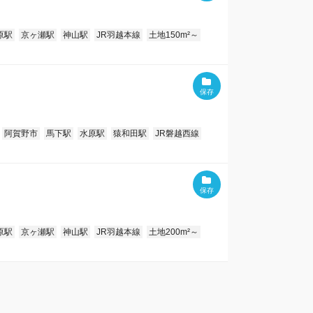
原駅
京ヶ瀬駅
神山駅
JR羽越本線
土地150m²～
阿賀野市
馬下駅
水原駅
猿和田駅
JR磐越西線
原駅
京ヶ瀬駅
神山駅
JR羽越本線
土地200m²～