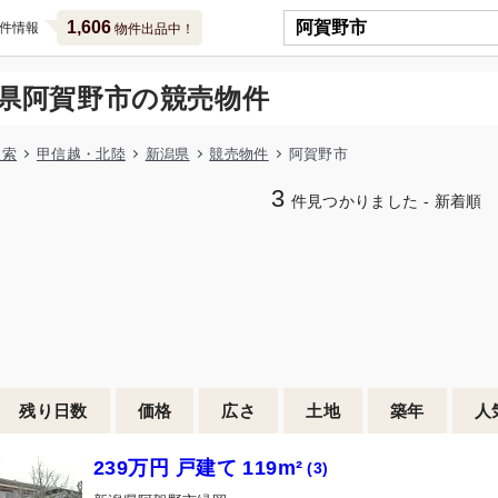
1,606
件情報
物件出品中！
県阿賀野市の競売物件
検索
甲信越・北陸
新潟県
競売物件
阿賀野市
3
件見つかりました - 新着順
残り日数
価格
広さ
土地
築年
人
239万円 戸建て 119m²
(3)