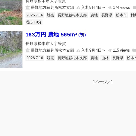
長野県松本市大字笹賀
長野地方裁判所松本支部
入札9月4日〜
174
2026.7.16
競売
長野地裁松本支部
農地
長野県
松本市
村
徒歩19分
163万円 農地 565m²
(初)
長野県松本市大字笹賀
長野地方裁判所松本支部
入札9月4日〜
115
2026.7.16
競売
長野地裁松本支部
農地
山林
長野県
松本
1ページ／1