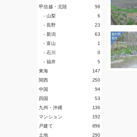
甲信越・北陸
98
- 山梨
6
- 長野
23
- 新潟
63
- 富山
1
- 石川
0
- 福井
5
東海
147
関西
250
中国
94
四国
53
九州・沖縄
136
マンション
192
戸建て
896
土地
290