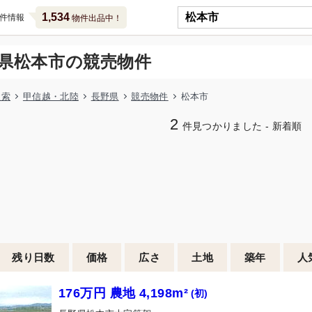
1,534
件情報
物件出品中！
県松本市の競売物件
検索
甲信越・北陸
長野県
競売物件
松本市
2
件見つかりました - 新着順
残り日数
価格
広さ
土地
築年
人
176万円 農地 4,198m²
(初)