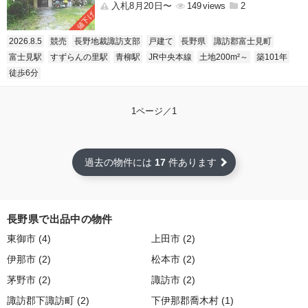
入札8月20日〜
149
2
値下げ
2026.8.5
競売
長野地裁諏訪支部
戸建て
長野県
諏訪郡富士見町
富士見駅
すずらんの里駅
青柳駅
JR中央本線
土地200m²～
築101年
徒歩6分
1ページ／1
過去の物件には
17
件あります
長野県で出品中の物件
東御市 (4)
上田市 (2)
伊那市 (2)
松本市 (2)
茅野市 (2)
諏訪市 (2)
諏訪郡下諏訪町 (2)
下伊那郡喬木村 (1)