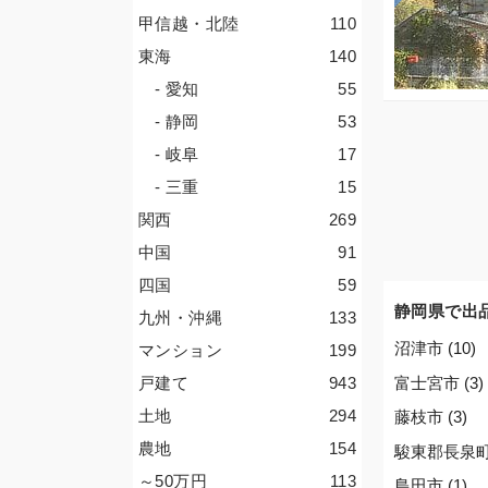
甲信越・北陸
110
東海
140
- 愛知
55
- 静岡
53
- 岐阜
17
- 三重
15
関西
269
中国
91
四国
59
静岡県で出
九州・沖縄
133
沼津市 (10)
マンション
199
富士宮市 (3)
戸建て
943
土地
294
藤枝市 (3)
農地
154
駿東郡長泉町 
～50
万円
113
島田市 (1)