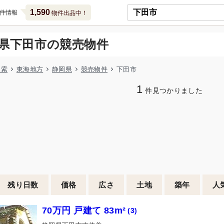
1,590
件情報
物件出品中！
県下田市の競売物件
検索
東海地方
静岡県
競売物件
下田市
1
件見つかりました
残り日数
価格
広さ
土地
築年
人
70万円 戸建て 83m²
(3)