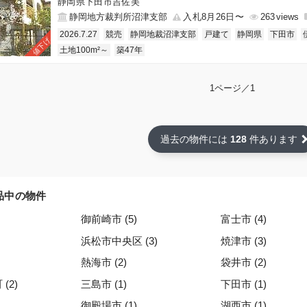
静岡県下田市吉佐美
静岡地方裁判所沼津支部
入札8月26日〜
263
2026.7.27
競売
静岡地裁沼津支部
戸建て
静岡県
下田市
値下げ
土地100m²～
築47年
1ページ／1
過去の物件には
128
件あります
品中の物件
御前崎市 (5)
富士市 (4)
浜松市中央区 (3)
焼津市 (3)
熱海市 (2)
袋井市 (2)
(2)
三島市 (1)
下田市 (1)
御殿場市 (1)
湖西市 (1)