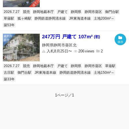
値下げ
2026.7.27
競売
静岡地裁本庁
戸建て
静岡県
静岡市葵区
御門台駅
草薙駅
狐ヶ崎駅
静岡鉄道静岡清水線
JR東海道本線
土地200m²～
築53年
247万円 戸建て 107m²
(初)
静岡県静岡市葵区北
入札8月25日〜
206
2
2026.7.27
競売
静岡地裁本庁
戸建て
静岡県
静岡市葵区
草薙駅
古庄駅
御門台駅
JR東海道本線
静岡鉄道静岡清水線
土地150m²～
築33年
1ページ／1