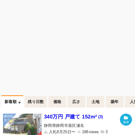
新着順
残り日数
価格
広さ
土地
築年
人
340万円 戸建て 152m²
(3)
静岡県静岡市葵区瀬名
入札8月25日〜
188
3