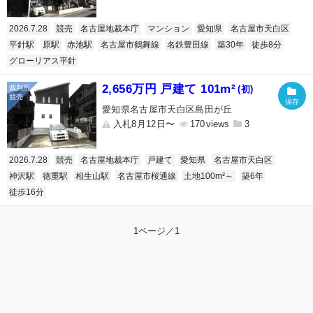
2026.7.28
競売
名古屋地裁本庁
マンション
愛知県
名古屋市天白区
平針駅
原駅
赤池駅
名古屋市鶴舞線
名鉄豊田線
築30年
徒歩8分
グローリアス平針
2,656万円 戸建て 101m²
(初)
愛知県名古屋市天白区島田が丘
入札8月12日〜
170
3
2026.7.28
競売
名古屋地裁本庁
戸建て
愛知県
名古屋市天白区
神沢駅
徳重駅
相生山駅
名古屋市桜通線
土地100m²～
築6年
徒歩16分
1ページ／1