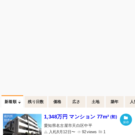
新着順
残り日数
価格
広さ
土地
築年
人
1,348万円 マンション 77m²
(初)
愛知県名古屋市天白区中平
入札8月12日〜
92
1