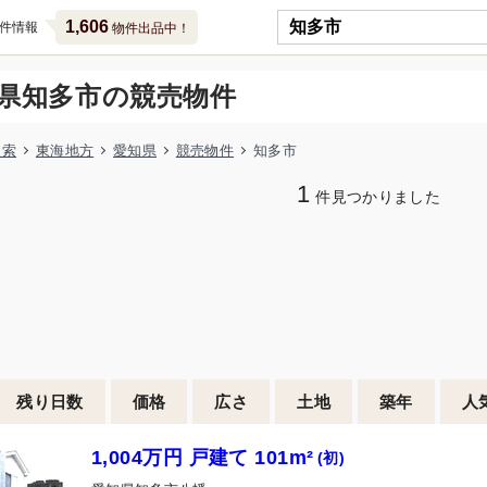
1,606
件情報
物件出品中！
県知多市の競売物件
検索
東海地方
愛知県
競売物件
知多市
1
件見つかりました
残り日数
価格
広さ
土地
築年
人
1,004万円 戸建て 101m²
(初)