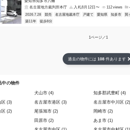
愛知県知多市八幡
名古屋地方裁判所本庁
入札8月12日〜
112
2026.7.28
競売
名古屋地裁本庁
戸建て
愛知県
知多市
巽
築11年
徒歩8分
1ページ／1
過去の物件には
108
件あります
品中の物件
犬山市 (4)
知多郡武豊町 (4)
 (3)
名古屋市港区 (3)
名古屋市中川区 (2
 (2)
尾張旭市 (2)
岡崎市 (2)
田原市 (2)
あま市 (1)
名古屋市中区 (1)
名古屋市中村区 (1