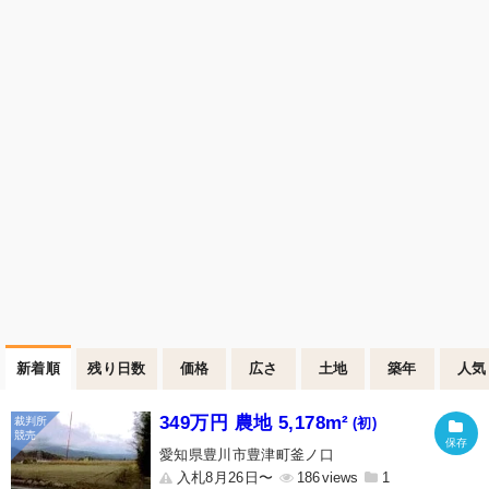
新着順
残り日数
価格
広さ
土地
築年
人気
349万円 農地 5,178m²
(初)
愛知県豊川市豊津町釜ノ口
入札8月26日〜
186
1