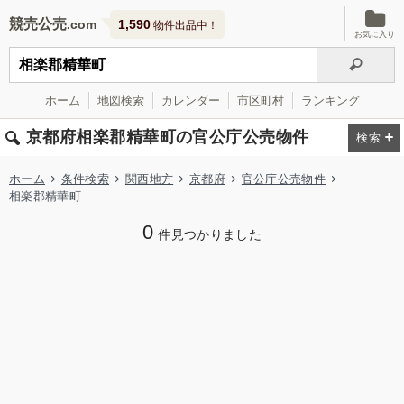
競売公売
1,590
物件出品中！
お気に入り
ホーム
地図検索
カレンダー
市区町村
ランキング
京都府相楽郡精華町の官公庁公売物件
ホーム
条件検索
関西地方
京都府
官公庁公売物件
相楽郡精華町
0
件見つかりました