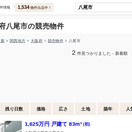
1,534
件情報
物件出品中！
府八尾市の競売物件
検索
関西地方
大阪府
競売物件
八尾市
2
件見つかりました - 新着順
残り日数
価格
広さ
土地
築年
人
1,625万円 戸建て 83m²
(初)