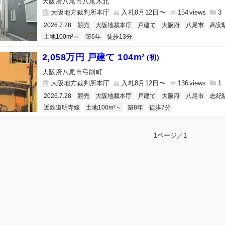
大阪府八尾市八尾木北
大阪地方裁判所本庁
入札8月12日〜
154
3
2026.7.28
競売
大阪地裁本庁
戸建て
大阪府
八尾市
高安
土地100m²～
築6年
徒歩13分
2,058万円 戸建て 104m²
(初)
大阪府八尾市弓削町
大阪地方裁判所本庁
入札8月12日〜
136
1
2026.7.28
競売
大阪地裁本庁
戸建て
大阪府
八尾市
志紀
近鉄道明寺線
土地100m²～
築8年
徒歩7分
1ページ／1