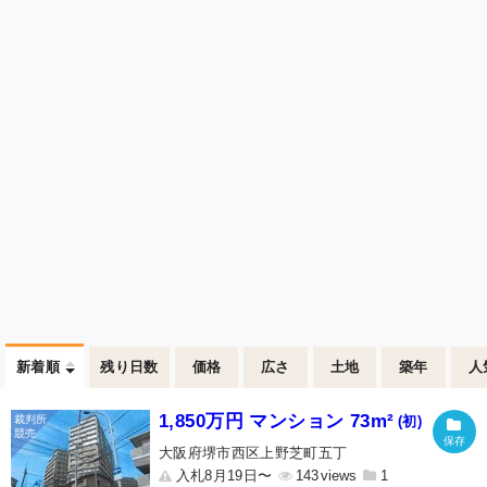
新着順
残り日数
価格
広さ
土地
築年
人
1,850万円 マンション 73m²
(初)
大阪府堺市西区上野芝町五丁
入札8月19日〜
143
1