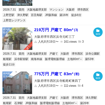
2026.7.31
競売
大阪地裁堺支部
マンション
大阪府
堺市西区
上野芝駅
津久野駅
百舌鳥駅
JR阪和線
築16年
徒歩6分
上野芝レジデンス
219万円 戸建て 80m²
(3)
大阪府堺市西区浜寺元町三丁
入札8月19日〜
161
3
値下げ
2026.7.31
競売
大阪地裁堺支部
戸建て
大阪府
堺市西区
浜寺公園駅
船尾駅
浜寺駅前駅
南海本線
阪堺電軌阪堺線
土地80m²～
築53年
徒歩11分
775万円 戸建て 83m²
(初)
大阪府堺市西区浜寺船尾町東四丁
入札8月19日〜
111
4
2026.7.31
競売
大阪地裁堺支部
戸建て
大阪府
堺市西区
津久野駅
船尾駅
石津駅
JR阪和線
阪堺電軌阪堺線
土地80m²～
築26年