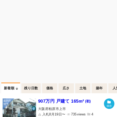
新着順
残り日数
価格
広さ
土地
築年
人
907万円 戸建て 165m²
(初)
大阪府柏原市上市
入札8月19日〜
735
4