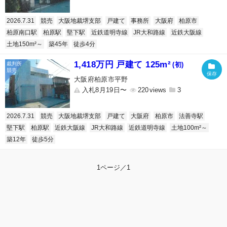
2026.7.31
競売
大阪地裁堺支部
戸建て
事務所
大阪府
柏原市
柏原南口駅
柏原駅
堅下駅
近鉄道明寺線
JR大和路線
近鉄大阪線
土地150m²～
築45年
徒歩4分
1,418万円 戸建て 125m²
(初)
大阪府柏原市平野
入札8月19日〜
220
3
2026.7.31
競売
大阪地裁堺支部
戸建て
大阪府
柏原市
法善寺駅
堅下駅
柏原駅
近鉄大阪線
JR大和路線
近鉄道明寺線
土地100m²～
築12年
徒歩5分
1ページ／1