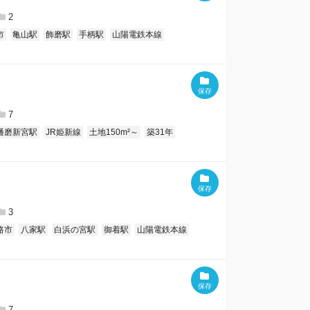
2
市
亀山駅
飾磨駅
手柄駅
山陽電鉄本線
7
播磨新宮駅
JR姫新線
土地150m²～
築31年
3
路市
八家駅
白浜の宮駅
御着駅
山陽電鉄本線
7