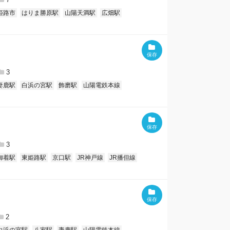
姫路市
はりま勝原駅
山陽天満駅
広畑駅
3
妻鹿駅
白浜の宮駅
飾磨駅
山陽電鉄本線
3
御着駅
東姫路駅
京口駅
JR神戸線
JR播但線
2