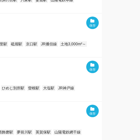
白浜の宮駅
八家駅
妻鹿駅
山陽電鉄本線
里駅
砥堀駅
京口駅
JR播但線
土地3,000m²～
ひめじ別所駅
曽根駅
大塩駅
JR神戸線
西飾磨駅
夢前川駅
英賀保駅
山陽電鉄網干線