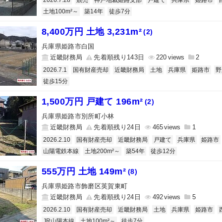
2026.7.28
競売
神戸地裁姫路支部
戸建て
兵庫県
姫路市
土地100m²～
築14年
徒歩7分
8,400万円 土地 3,231m²
(2)
兵庫県姫路市白国
近畿財務局
先着順残り143日
220
2
2026.7.1
国有財産売却
近畿財務局
土地
兵庫県
姫路市
野
徒歩15分
1,500万円 戸建て 196m²
(2)
兵庫県姫路市別所町小林
近畿財務局
先着順残り24日
465
1
2026.2.10
国有財産売却
近畿財務局
戸建て
兵庫県
姫路市
山陽電鉄本線
土地200m²～
築54年
徒歩12分
555万円 土地 149m²
(8)
兵庫県姫路市飾磨区英賀東町
近畿財務局
先着順残り24日
492
5
2026.2.10
国有財産売却
近畿財務局
土地
兵庫県
姫路市
JR山陽本線
土地100m²～
徒歩7分