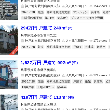
兵庫県姫路市飾磨区上野田
神戸地方裁判所姫路支部
入札8月20日〜
154
2026.7.28
競売
神戸地裁姫路支部
マンション
兵庫県
姫路
山陽電鉄網干線
築31年
徒歩9分
プレステージ姫路上野田
294万円 戸建て 240m²
(2)
兵庫県姫路市安富町安志
神戸地方裁判所姫路支部
入札8月20日〜
172
2026.7.28
競売
神戸地裁姫路支部
戸建て
兵庫県
姫路市
値下げ
1,627万円 戸建て 992m²
(初)
兵庫県姫路市継字奥垣内
神戸地方裁判所姫路支部
入札8月20日〜
321
2026.7.28
競売
神戸地裁姫路支部
戸建て
旅館
兵庫県
姫
JR神戸線
土地200m²～
築44年
419万円 戸建て 113m²
(初)
兵庫県姫路市勝原区熊見
神戸地方裁判所姫路支部
入札8月20日〜
225