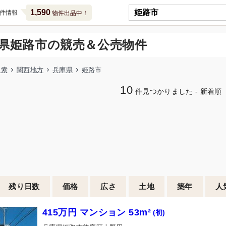
1,590
件情報
物件出品中！
県姫路市の競売＆公売物件
検索
関西地方
兵庫県
姫路市
10
件見つかりました - 新着順
残り日数
価格
広さ
土地
築年
人
415万円 マンション 53m²
(初)