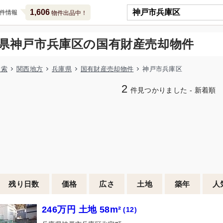
1,606
件情報
物件出品中！
県神戸市兵庫区の国有財産売却物件
検索
関西地方
兵庫県
国有財産売却物件
神戸市兵庫区
2
件見つかりました - 新着順
残り日数
価格
広さ
土地
築年
人
246万円 土地 58m²
(12)