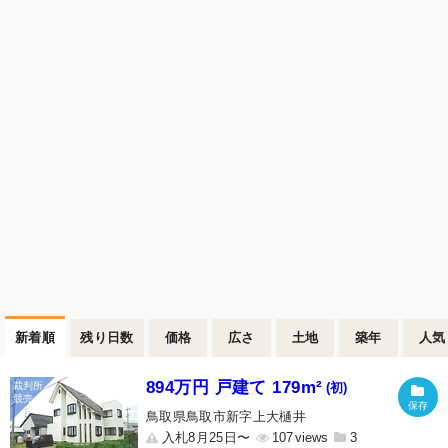
新着順
残り日数
価格
広さ
土地
築年
人気
894万円 戸建て 179m²
(初)
鳥取県鳥取市新字上大樋井
入札8月25日〜
107
3