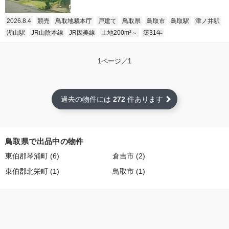
2026.8.4
競売
鳥取地裁本庁
戸建て
鳥取県
鳥取市
鳥取駅
津ノ井駅
湖山駅
JR山陰本線
JR因美線
土地200m²～
築31年
1ページ／1
過去の物件には
272
件あります
鳥取県で出品中の物件
東伯郡琴浦町 (6)
倉吉市 (2)
東伯郡北栄町 (1)
鳥取市 (1)