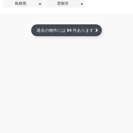
島根県
雲南市
過去の物件には
94
件あります