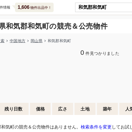
1,606
件情報
物件出品中！
県和気郡和気町の競売＆公売物件
検索
中国地方
岡山県
和気郡和気町
0
件見つかりました
残り日数
価格
広さ
土地
築年
人
郡和気町の競売＆公売物件はありません。
検索条件を変更
してお試