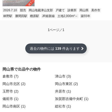
値下げ
2026.7.10
競売
岡山地裁津山支部
戸建て
診療所
岡山県
美作市
林野駅
勝間田駅
楢原駅
JR姫新線
土地2,000m²～
築55年
1ページ／1
過去の物件には
139
件あります
岡山県で出品中の物件
倉敷市 (7)
津山市 (3)
岡山市北区 (2)
岡山市東区 (2)
玉野市 (2)
井原市 (1)
備前市 (1)
加賀郡吉備中央町 (1)
岡山市南区 (1)
総社市 (1)