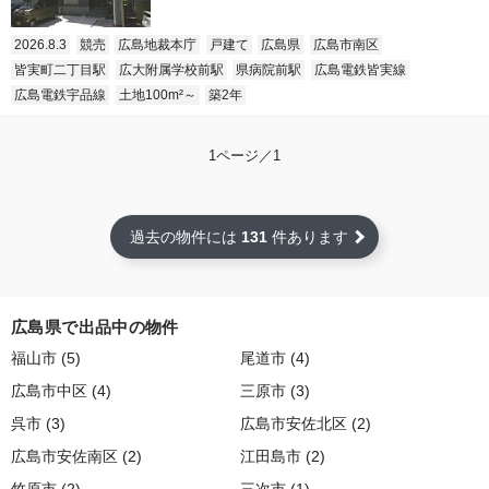
2026.8.3
競売
広島地裁本庁
戸建て
広島県
広島市南区
皆実町二丁目駅
広大附属学校前駅
県病院前駅
広島電鉄皆実線
広島電鉄宇品線
土地100m²～
築2年
1ページ／1
過去の物件には
131
件あります
広島県で出品中の物件
福山市 (5)
尾道市 (4)
広島市中区 (4)
三原市 (3)
呉市 (3)
広島市安佐北区 (2)
広島市安佐南区 (2)
江田島市 (2)