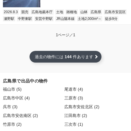
2026.8.3
競売
広島地裁本庁
土地
雑種地
山林
広島県
広島市安芸区
瀬野駅
中野東駅
安芸中野駅
JR山陽本線
土地2,000m²～
徒歩9分
1ページ／1
過去の物件には
144
件あります
広島県で出品中の物件
福山市 (5)
尾道市 (4)
広島市中区 (4)
三原市 (3)
呉市 (3)
広島市安佐北区 (2)
広島市安佐南区 (2)
江田島市 (2)
竹原市 (2)
三次市 (1)