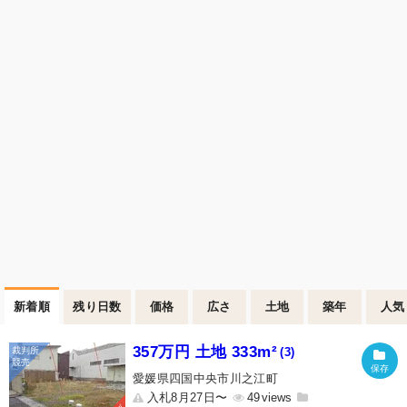
新着順
残り日数
価格
広さ
土地
築年
人気
357万円 土地 333m²
(3)
愛媛県四国中央市川之江町
入札8月27日〜
49