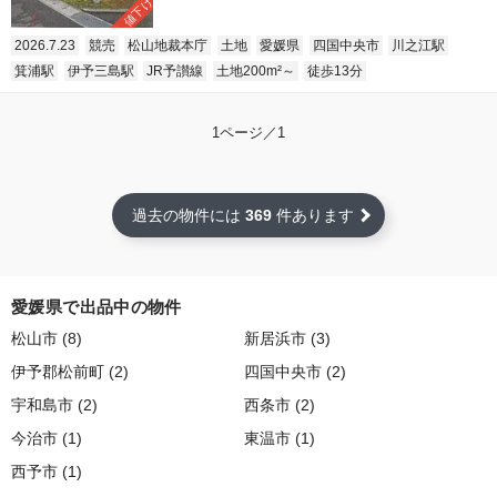
値下げ
2026.7.23
競売
松山地裁本庁
土地
愛媛県
四国中央市
川之江駅
箕浦駅
伊予三島駅
JR予讃線
土地200m²～
徒歩13分
1ページ／1
過去の物件には
369
件あります
愛媛県で出品中の物件
松山市 (8)
新居浜市 (3)
伊予郡松前町 (2)
四国中央市 (2)
宇和島市 (2)
西条市 (2)
今治市 (1)
東温市 (1)
西予市 (1)