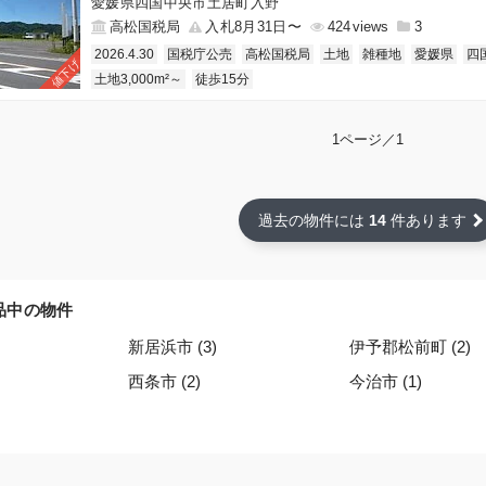
愛媛県四国中央市土居町入野
高松国税局
入札8月31日〜
424
3
2026.4.30
国税庁公売
高松国税局
土地
雑種地
愛媛県
四
値下げ
土地3,000m²～
徒歩15分
1ページ／1
過去の物件には
14
件あります
品中の物件
新居浜市 (3)
伊予郡松前町 (2)
西条市 (2)
今治市 (1)