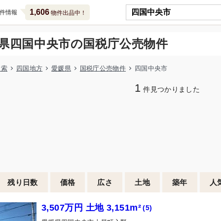
1,606
件情報
物件出品中！
県四国中央市の国税庁公売物件
検索
四国地方
愛媛県
国税庁公売物件
四国中央市
1
件見つかりました
残り日数
価格
広さ
土地
築年
人
3,507万円 土地 3,151m²
(5)