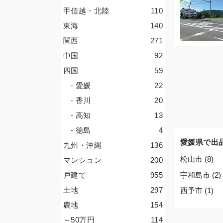
甲信越・北陸
110
東海
140
関西
271
中国
92
四国
59
- 愛媛
22
- 香川
20
- 高知
13
- 徳島
4
愛媛県で出
九州・沖縄
136
松山市 (8)
マンション
200
宇和島市 (2)
戸建て
955
土地
297
西予市 (1)
農地
154
～50
万円
114