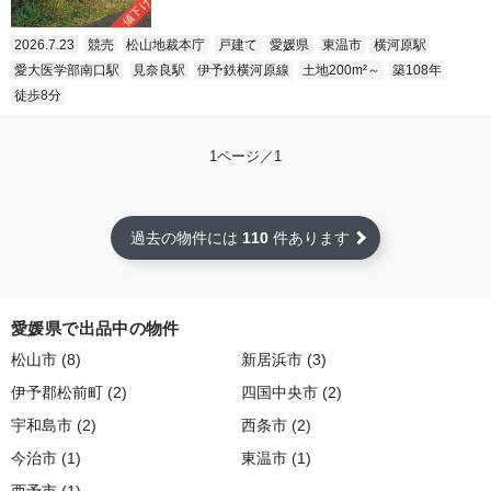
値下げ
2026.7.23
競売
松山地裁本庁
戸建て
愛媛県
東温市
横河原駅
愛大医学部南口駅
見奈良駅
伊予鉄横河原線
土地200m²～
築108年
徒歩8分
1ページ／1
過去の物件には
110
件あります
愛媛県で出品中の物件
松山市 (8)
新居浜市 (3)
伊予郡松前町 (2)
四国中央市 (2)
宇和島市 (2)
西条市 (2)
今治市 (1)
東温市 (1)