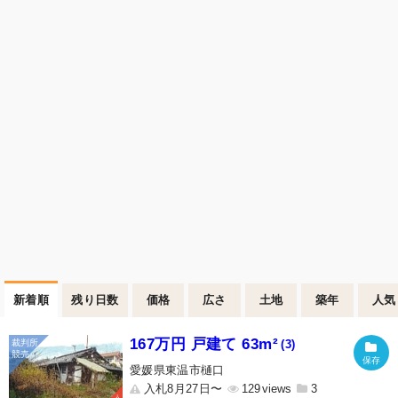
新着順
残り日数
価格
広さ
土地
築年
人気
167万円 戸建て 63m²
(3)
愛媛県東温市樋口
入札8月27日〜
129
3