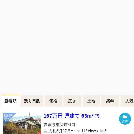
新着順
残り日数
価格
広さ
土地
築年
人気
167万円 戸建て 63m²
(3)
愛媛県東温市樋口
入札8月27日〜
112
3