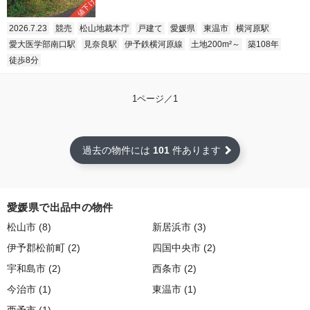
値下げ
2026.7.23
競売
松山地裁本庁
戸建て
愛媛県
東温市
横河原駅
愛大医学部南口駅
見奈良駅
伊予鉄横河原線
土地200m²～
築108年
徒歩8分
1ページ／1
過去の物件には
101
件あります
愛媛県で出品中の物件
松山市 (8)
新居浜市 (3)
伊予郡松前町 (2)
四国中央市 (2)
宇和島市 (2)
西条市 (2)
今治市 (1)
東温市 (1)