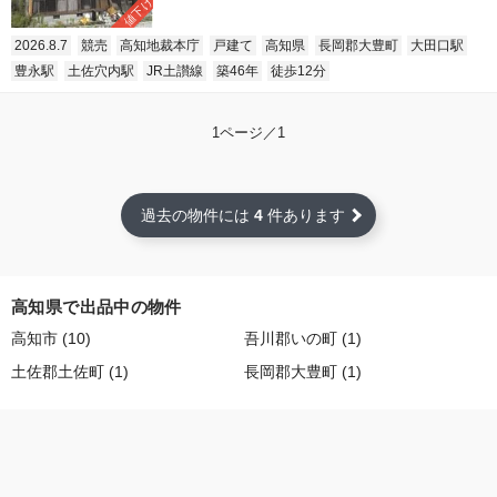
値下げ
2026.8.7
競売
高知地裁本庁
戸建て
高知県
長岡郡大豊町
大田口駅
豊永駅
土佐穴内駅
JR土讃線
築46年
徒歩12分
1ページ／1
過去の物件には
4
件あります
高知県で出品中の物件
高知市 (10)
吾川郡いの町 (1)
土佐郡土佐町 (1)
長岡郡大豊町 (1)