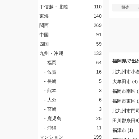
甲信越・北陸
110
競売
東海
140
関西
269
中国
91
四国
59
九州・沖縄
133
福岡県で出
- 福岡
64
北九州市小倉南
- 佐賀
16
- 長崎
5
大牟田市 (4)
- 熊本
3
福岡市南区 (
- 大分
6
福岡市東区 (
- 宮崎
3
北九州市門司区
- 鹿児島
25
田川郡糸田町 
- 沖縄
11
福津市 (1)
マンション
199