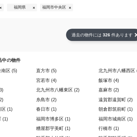
福岡県
福岡市中央区
過去の物件には
326
件あります
品中の物件
区 (5)
直方市 (5)
北九州市八幡西区 (
宮若市 (4)
飯塚市 (4)
3)
北九州市八幡東区 (2)
嘉麻市 (2)
2)
糸島市 (2)
遠賀郡遠賀町 (2)
 (1)
春日市 (1)
朝倉郡筑前町 (1)
(1)
福岡市博多区 (1)
福岡市城南区 (1)
糟屋郡宇美町 (1)
行橋市 (1)