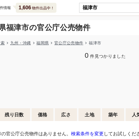
1,606
件情報
物件出品中！
県福津市の官公庁公売物件
検索
九州・沖縄
福岡県
官公庁公売物件
福津市
0
件見つかりました
残り日数
価格
広さ
土地
築年
人
市の官公庁公売物件はありません。
検索条件を変更
してお試しくだ