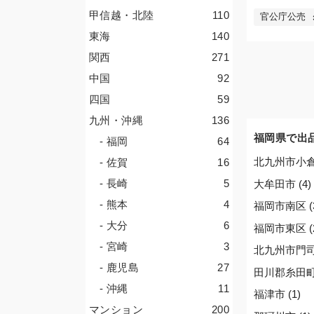
甲信越・北陸
110
官公庁公売
東海
140
関西
271
中国
92
四国
59
九州・沖縄
136
福岡県で出
- 福岡
64
北九州市小倉南
- 佐賀
16
- 長崎
5
大牟田市 (4)
- 熊本
4
福岡市南区 (
- 大分
6
福岡市東区 (
- 宮崎
3
北九州市門司区
- 鹿児島
27
田川郡糸田町 
- 沖縄
11
福津市 (1)
マンション
200