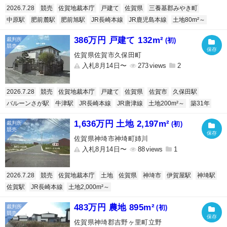
2026.7.28
競売
佐賀地裁本庁
戸建て
佐賀県
三養基郡みやき町
中原駅
肥前麓駅
肥前旭駅
JR長崎本線
JR鹿児島本線
土地80m²～
386万円 戸建て 132m²
(初)
佐賀県佐賀市久保田町
入札8月14日〜
273
2
2026.7.28
競売
佐賀地裁本庁
戸建て
佐賀県
佐賀市
久保田駅
バルーンさが駅
牛津駅
JR長崎本線
JR唐津線
土地200m²～
築31年
1,636万円 土地 2,197m²
(初)
佐賀県神埼市神埼町姉川
入札8月14日〜
88
1
2026.7.28
競売
佐賀地裁本庁
土地
佐賀県
神埼市
伊賀屋駅
神埼駅
佐賀駅
JR長崎本線
土地2,000m²～
483万円 農地 895m²
(初)
佐賀県神埼郡吉野ヶ里町立野