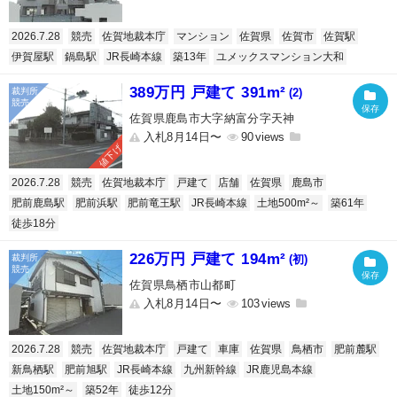
2026.7.28
競売
佐賀地裁本庁
マンション
佐賀県
佐賀市
佐賀駅
伊賀屋駅
鍋島駅
JR長崎本線
築13年
ユメックスマンション大和
389万円 戸建て 391m²
(2)
佐賀県鹿島市大字納富分字天神
入札8月14日〜
90
値下げ
2026.7.28
競売
佐賀地裁本庁
戸建て
店舗
佐賀県
鹿島市
肥前鹿島駅
肥前浜駅
肥前竜王駅
JR長崎本線
土地500m²～
築61年
徒歩18分
226万円 戸建て 194m²
(初)
佐賀県鳥栖市山都町
入札8月14日〜
103
2026.7.28
競売
佐賀地裁本庁
戸建て
車庫
佐賀県
鳥栖市
肥前麓駅
新鳥栖駅
肥前旭駅
JR長崎本線
九州新幹線
JR鹿児島本線
土地150m²～
築52年
徒歩12分