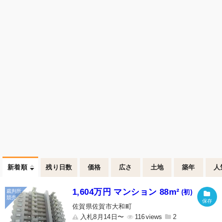
新着順
残り日数
価格
広さ
土地
築年
人
1,604万円 マンション 88m²
(初)
佐賀県佐賀市大和町
入札8月14日〜
116
2