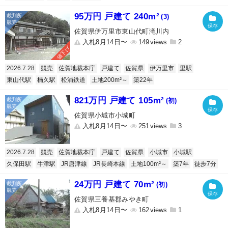
95万円 戸建て 240m²
(3)
佐賀県伊万里市東山代町滝川内
入札8月14日〜
149
2
値下げ
2026.7.28
競売
佐賀地裁本庁
戸建て
佐賀県
伊万里市
里駅
東山代駅
楠久駅
松浦鉄道
土地200m²～
築22年
821万円 戸建て 105m²
(初)
佐賀県小城市小城町
入札8月14日〜
251
3
2026.7.28
競売
佐賀地裁本庁
戸建て
佐賀県
小城市
小城駅
久保田駅
牛津駅
JR唐津線
JR長崎本線
土地100m²～
築7年
徒歩7分
24万円 戸建て 70m²
(初)
佐賀県三養基郡みやき町
入札8月14日〜
162
1