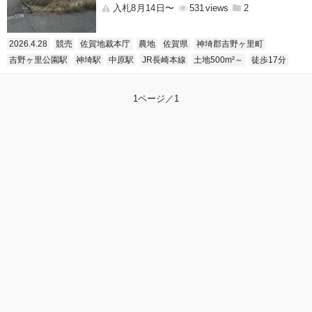
入札8月14日〜
531
2
2026.4.28
競売
佐賀地裁本庁
農地
佐賀県
神埼郡吉野ヶ里町
吉野ヶ里公園駅
神埼駅
中原駅
JR長崎本線
土地500m²～
徒歩17分
1ページ／1