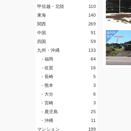
甲信越・北陸
110
東海
140
関西
269
中国
91
四国
59
九州・沖縄
133
- 福岡
64
- 佐賀
16
- 長崎
5
- 熊本
3
- 大分
6
- 宮崎
3
- 鹿児島
25
- 沖縄
11
マンション
199