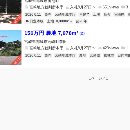
宮崎県都城市御池町
宮崎地方裁判所本庁
入札8月27日〜
651
3
2026.6.11
競売
宮崎地裁本庁
戸建て
工場
畜舎
宮崎県
値下げ
JR日豊本線
土地10,000m²～
築20年
156万円 農地 7,978m²
(2)
宮崎県都城市高崎町前田
宮崎地方裁判所本庁
入札8月27日〜
423
1
2026.6.11
競売
宮崎地裁本庁
農地
宮崎県
都城市
日向前
値下げ
1ページ／1