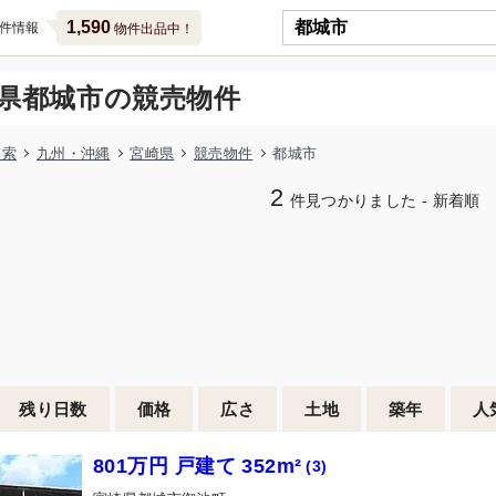
1,590
件情報
物件出品中！
県都城市の競売物件
検索
九州・沖縄
宮崎県
競売物件
都城市
2
件見つかりました - 新着順
残り日数
価格
広さ
土地
築年
人
801万円 戸建て 352m²
(3)