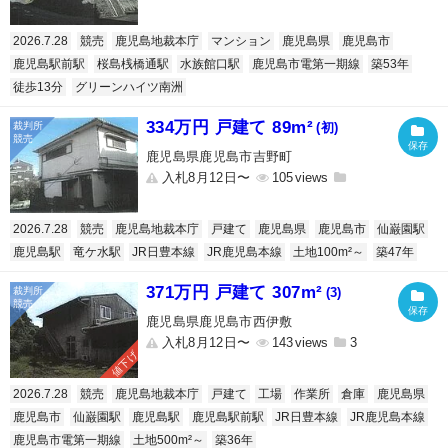
2026.7.28
競売
鹿児島地裁本庁
マンション
鹿児島県
鹿児島市
鹿児島駅前駅
桜島桟橋通駅
水族館口駅
鹿児島市電第一期線
築53年
徒歩13分
グリーンハイツ南洲
334万円 戸建て 89m²
(初)
鹿児島県鹿児島市吉野町
入札8月12日〜
105
2026.7.28
競売
鹿児島地裁本庁
戸建て
鹿児島県
鹿児島市
仙巌園駅
鹿児島駅
竜ケ水駅
JR日豊本線
JR鹿児島本線
土地100m²～
築47年
371万円 戸建て 307m²
(3)
鹿児島県鹿児島市西伊敷
入札8月12日〜
143
3
値下げ
2026.7.28
競売
鹿児島地裁本庁
戸建て
工場
作業所
倉庫
鹿児島県
鹿児島市
仙巌園駅
鹿児島駅
鹿児島駅前駅
JR日豊本線
JR鹿児島本線
鹿児島市電第一期線
土地500m²～
築36年