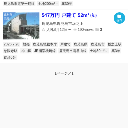
鹿児島市電第一期線
土地200m²～
築30年
547万円 戸建て 52m²
(初)
鹿児島県鹿児島市坂之上
入札8月12日〜
190
3
2026.7.28
競売
鹿児島地裁本庁
戸建て
鹿児島県
鹿児島市
坂之上駅
慈眼寺駅
谷山駅
JR指宿枕崎線
鹿児島市電谷山線
土地60m²～
築3年
徒歩6分
1ページ／1