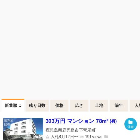
新着順
残り日数
価格
広さ
土地
築年
人
303万円 マンション 78m²
(初)
鹿児島県鹿児島市下竜尾町
入札8月12日〜
191