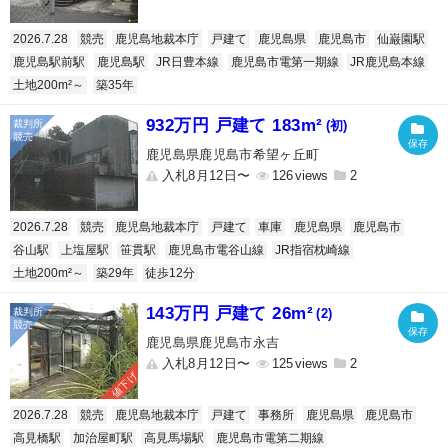
2026.7.28
競売
鹿児島地裁本庁
戸建て
鹿児島県
鹿児島市
仙巌園駅
鹿児島駅前駅
鹿児島駅
JR日豊本線
鹿児島市電第一期線
JR鹿児島本線
土地200m²～
築35年
932万円 戸建て 183m²
(初)
鹿児島県鹿児島市希望ヶ丘町
入札8月12日〜
126
2
2026.7.28
競売
鹿児島地裁本庁
戸建て
車庫
鹿児島県
鹿児島市
谷山駅
上塩屋駅
笹貫駅
鹿児島市電谷山線
JR指宿枕崎線
土地200m²～
築29年
徒歩12分
143万円 戸建て 26m²
(2)
鹿児島県鹿児島市永吉
入札8月12日〜
125
2
値下げ
2026.7.28
競売
鹿児島地裁本庁
戸建て
事務所
鹿児島県
鹿児島市
高見橋駅
加治屋町駅
高見馬場駅
鹿児島市電第二期線