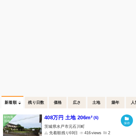
新着順
残り日数
価格
広さ
土地
築年
人
408万円 土地 206m²
(6)
茨城県水戸市元石川町
先着順残り69日
416
2