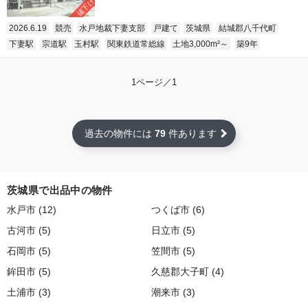
値下げ
2026.6.19
競売
水戸地裁下妻支部
戸建て
茨城県
結城郡八千代町
下妻駅
宗道駅
玉村駅
関東鉄道常総線
土地3,000m²～
築9年
1ページ／1
過去の物件には
79
件あります
茨城県で出品中の物件
水戸市 (12)
つくば市 (6)
古河市 (5)
日立市 (5)
石岡市 (5)
笠間市 (5)
鉾田市 (5)
久慈郡大子町 (4)
土浦市 (3)
潮来市 (3)