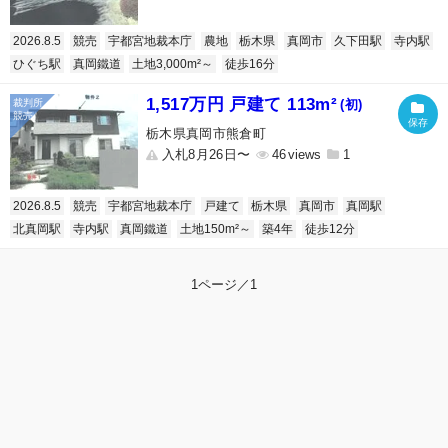
2026.8.5
競売
宇都宮地裁本庁
農地
栃木県
真岡市
久下田駅
寺内駅
ひぐち駅
真岡鐵道
土地3,000m²～
徒歩16分
1,517万円 戸建て 113m²
(初)
栃木県真岡市熊倉町
入札8月26日〜
46
1
2026.8.5
競売
宇都宮地裁本庁
戸建て
栃木県
真岡市
真岡駅
北真岡駅
寺内駅
真岡鐵道
土地150m²～
築4年
徒歩12分
1ページ／1