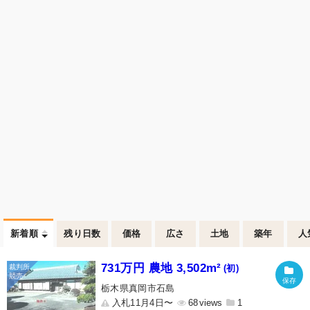
新着順
残り日数
価格
広さ
土地
築年
人
731万円 農地 3,502m²
(初)
栃木県真岡市石島
入札11月4日〜
68
1