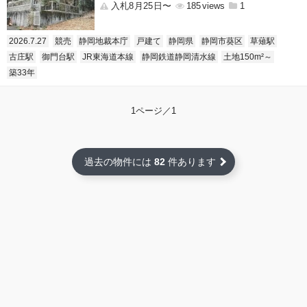
入札8月25日〜
185
1
2026.7.27
競売
静岡地裁本庁
戸建て
静岡県
静岡市葵区
草薙駅
古庄駅
御門台駅
JR東海道本線
静岡鉄道静岡清水線
土地150m²～
築33年
1ページ／1
過去の物件には
82
件あります