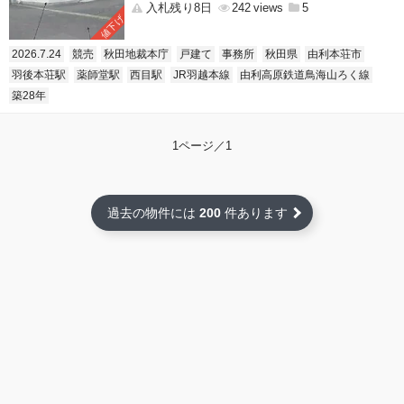
入札残り8日
242
5
値下げ
2026.7.24
競売
秋田地裁本庁
戸建て
事務所
秋田県
由利本荘市
羽後本荘駅
薬師堂駅
西目駅
JR羽越本線
由利高原鉄道鳥海山ろく線
築28年
1ページ／1
過去の物件には
200
件あります