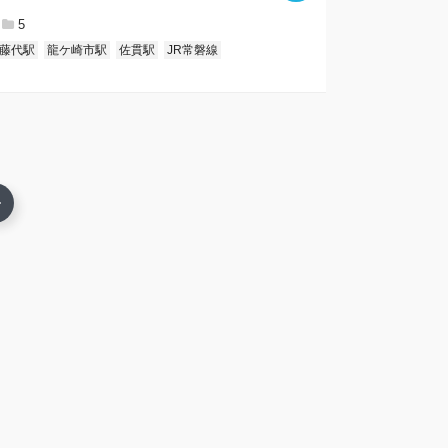
5
藤代駅
龍ケ崎市駅
佐貫駅
JR常磐線