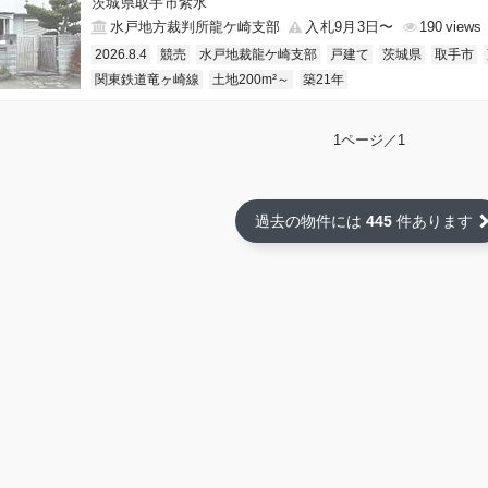
茨城県取手市紫水
水戸地方裁判所龍ケ崎支部
入札9月3日〜
190
2026.8.4
競売
水戸地裁龍ケ崎支部
戸建て
茨城県
取手市
関東鉄道竜ヶ崎線
土地200m²～
築21年
1ページ／1
過去の物件には
445
件あります