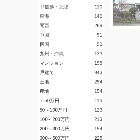
甲信越・北陸
110
東海
140
関西
269
中国
91
四国
59
九州・沖縄
133
マンション
199
戸建て
943
土地
294
農地
154
～50
万円
113
50～100
万円
123
100～200
万円
213
200～300
万円
154
300～500
万円
225