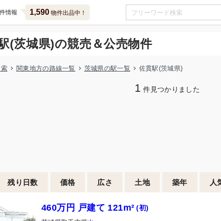
1,590
件情報
物件出品中！
駅(茨城県)の競売＆公売物件
検索
関東地方の路線一覧
茨城県の駅一覧
佐貫駅(茨城県)
1
件見つかりました
残り日数
価格
広さ
土地
築年
人
460万円 戸建て 121m²
(初)