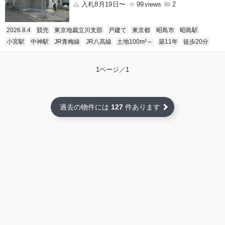
入札8月19日〜
99
2
2026.8.4
競売
東京地裁立川支部
戸建て
東京都
昭島市
昭島駅
小宮駅
中神駅
JR青梅線
JR八高線
土地100m²～
築11年
徒歩20分
1ページ／1
過去の物件には
127
件あります