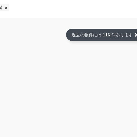
)
過去の物件には
116
件あります