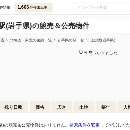
1,606
件情報
物件出品中！
駅(岩手県)の競売＆公売物件
検索
北海道・東北の路線一覧
岩手県の駅一覧
日詰駅(岩手県)
0
件見つかりました
残り日数
価格
広さ
土地
築年
人
県)の競売＆公売物件はありません。
検索条件を変更
してお試しく