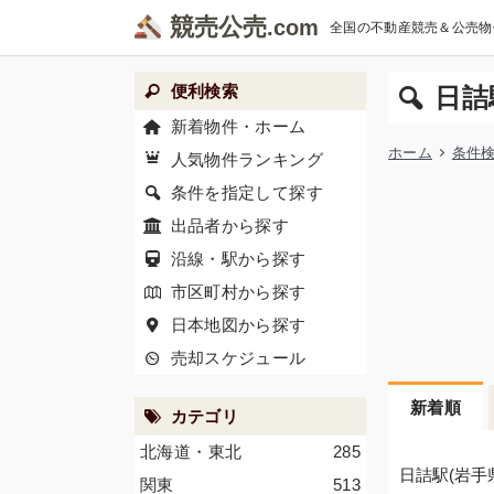
競売公売
全国の不動産競売＆公売物
便利検索
日詰
新着物件・ホーム
ホーム
条件
人気物件ランキング
条件を指定して探す
出品者から探す
沿線・駅から探す
市区町村から探す
日本地図から探す
売却スケジュール
新着順
カテゴリ
北海道・東北
285
日詰駅(岩手
関東
513