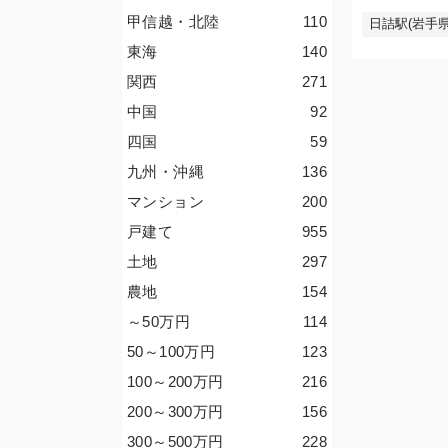
甲信越・北陸
110
日詰駅(岩手県
東海
140
関西
271
中国
92
四国
59
九州・沖縄
136
マンション
200
戸建て
955
土地
297
農地
154
～50
万円
114
50～100
万円
123
100～200
万円
216
200～300
万円
156
300～500
万円
228