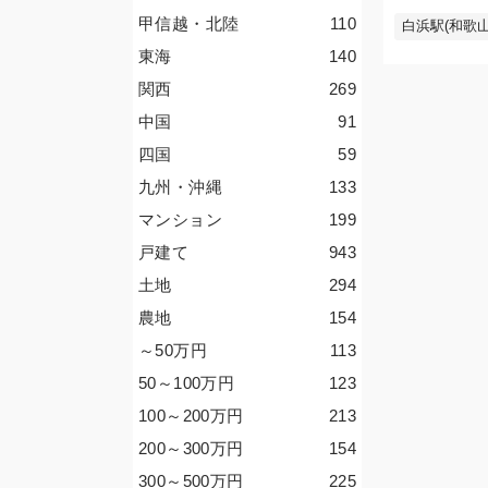
甲信越・北陸
110
白浜駅(和歌山
東海
140
関西
269
中国
91
四国
59
九州・沖縄
133
マンション
199
戸建て
943
土地
294
農地
154
～50
万円
113
50～100
万円
123
100～200
万円
213
200～300
万円
154
300～500
万円
225