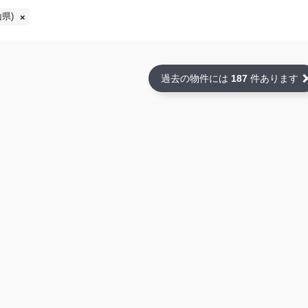
県)
過去の物件には
187
件あります