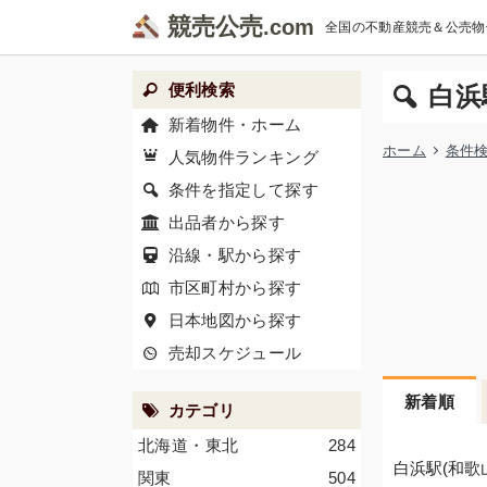
競売公売
全国の不動産競売＆公売物
便利検索
白浜
新着物件・ホーム
ホーム
条件
人気物件ランキング
条件を指定して探す
出品者から探す
沿線・駅から探す
市区町村から探す
日本地図から探す
売却スケジュール
新着順
カテゴリ
北海道・東北
284
白浜駅(和歌
関東
504