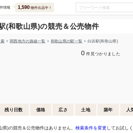
1,590
件情報
物件出品中！
駅(和歌山県)の競売＆公売物件
検索
関西地方の路線一覧
和歌山県の駅一覧
白浜駅(和歌山県)
0
件見つかりました
残り日数
価格
広さ
土地
築年
人
山県)の競売＆公売物件はありません。
検索条件を変更
してお試し