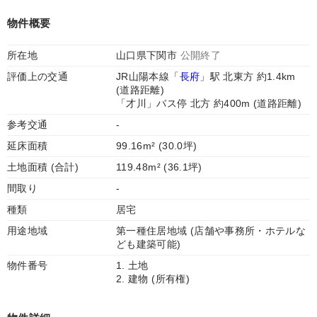
物件概要
所在地
山口県下関市
公開終了
評価上の交通
JR山陽本線「
長府
」駅 北東方 約1.4km
(道路距離)
「才川」バス停 北方 約400m (道路距離)
参考交通
-
延床面積
99.16m² (30.0坪)
土地面積 (合計)
119.48m² (36.1坪)
間取り
-
種類
居宅
用途地域
第一種住居地域 (店舗や事務所・ホテルな
ども建築可能)
物件番号
1. 土地
2. 建物 (所有権)