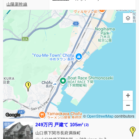
山陽新幹線
1
+
−
Google
©
OpenStreetMap
contributors
249万円 戸建て 105m²
(2)
1
山口県下関市長府満珠町