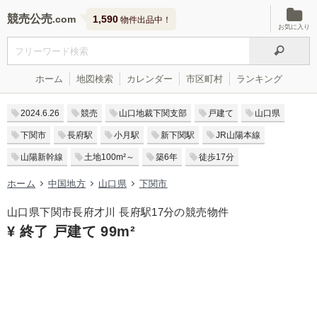
競売公売
1,590
物件出品中！
お気に入り
ホーム
地図検索
カレンダー
市区町村
ランキング
2024.6.26
競売
山口地裁下関支部
戸建て
山口県
下関市
長府駅
小月駅
新下関駅
JR山陽本線
山陽新幹線
土地100m²～
築6年
徒歩17分
ホーム
中国地方
山口県
下関市
山口県下関市長府才川 長府駅17分の競売物件
¥ 終了 戸建て 99m²