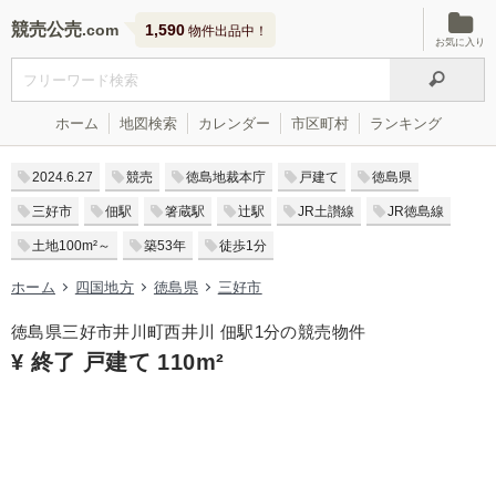
競売公売
1,590
物件出品中！
お気に入り
ホーム
地図検索
カレンダー
市区町村
ランキング
2024.6.27
競売
徳島地裁本庁
戸建て
徳島県
三好市
佃駅
箸蔵駅
辻駅
JR土讃線
JR徳島線
土地100m²～
築53年
徒歩1分
ホーム
四国地方
徳島県
三好市
徳島県三好市井川町西井川 佃駅1分の競売物件
¥ 終了 戸建て 110m²