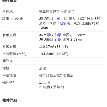
物件概要
所在地
徳島県三好市
公開終了
評価上の交通
JR徳島線「
佃
」駅 南方 道路距離 約380m
最寄バス停「
佃駅
南」東方 道路距離 約
130m
参考交通
JR土讃線
佃駅
南西方 1.59km
JR徳島線
辻駅
西方 2.89km
延床面積
110.27m² (33.4坪)
土地面積 (合計)
144.23m² (43.6坪)
間取り
-
種類
居宅
用途地域
都市計画区域外無指定
物件番号
1. 土地
2. 建物 (所有権)
物件詳細