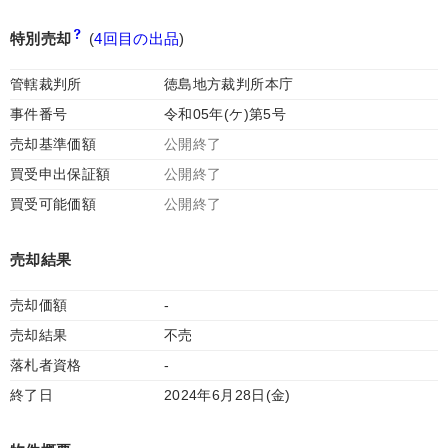
特別売却
(
4回目の出品
)
管轄裁判所
徳島地方裁判所本庁
事件番号
令和05年(ケ)第5号
売却基準価額
公開終了
買受申出保証額
公開終了
買受可能価額
公開終了
売却結果
売却価額
-
売却結果
不売
落札者資格
-
終了日
2024年6月28日(金)