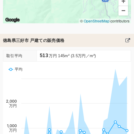
+
−
Google
©
OpenStreetMap
contributors
徳島県三好市 戸建ての販売価格
513
取引平均
万円 145m² (3.5万円／m²)
平均
2,000
万円
1,000
万円