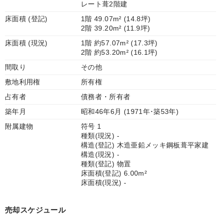
レート葺2階建
床面積 (登記)
1階 49.07m² (14.8坪)
2階 39.20m² (11.9坪)
床面積 (現況)
1階 約57.07m² (17.3坪)
2階 約53.20m² (16.1坪)
間取り
その他
敷地利用権
所有権
占有者
債務者・所有者
築年月
昭和46年6月 (1971年･築53年)
附属建物
符号 1
種類(現況) -
構造(登記) 木造亜鉛メッキ鋼板葺平家建
構造(現況) -
種類(登記) 物置
床面積(登記) 6.00m²
床面積(現況) -
売却スケジュール