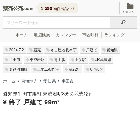
競売公売
1,590
物件出品中！
お気に入り
ホーム
地図検索
カレンダー
市区町村
ランキング
2024.7.2
競売
名古屋地裁本庁
戸建て
愛知県
半田市
東成岩駅
青山駅
上ゲ駅
JR武豊線
名鉄河和線
土地150m²～
築22年
徒歩8分
ホーム
東海地方
愛知県
半田市
愛知県半田市旭町 東成岩駅8分の競売物件
¥ 終了 戸建て 99m²