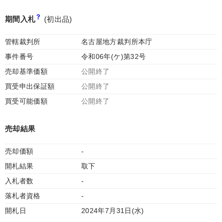
期間入札
(初出品)
管轄裁判所
名古屋地方裁判所本庁
事件番号
令和06年(ケ)第32号
売却基準価額
公開終了
買受申出保証額
公開終了
買受可能価額
公開終了
売却結果
売却価額
-
開札結果
取下
入札者数
-
落札者資格
-
開札日
2024年7月31日(水)