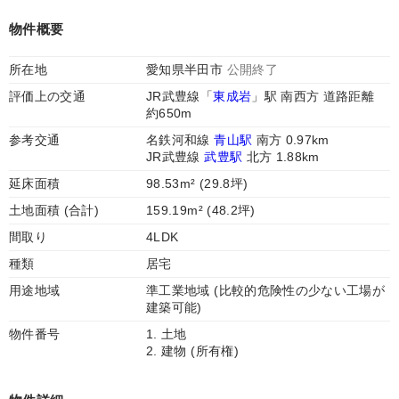
物件概要
所在地
愛知県半田市
公開終了
評価上の交通
JR武豊線「
東成岩
」駅 南西方 道路距離
約650m
参考交通
名鉄河和線
青山駅
南方 0.97km
JR武豊線
武豊駅
北方 1.88km
延床面積
98.53m² (29.8坪)
土地面積 (合計)
159.19m² (48.2坪)
間取り
4LDK
種類
居宅
用途地域
準工業地域 (比較的危険性の少ない工場が
建築可能)
物件番号
1. 土地
2. 建物 (所有権)