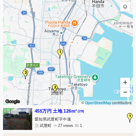
1
3
+
2
−
Google
©
OpenStreetMap
contributors
455万円 土地 126m²
(29)
1
愛知県武豊町字中蓮
武豊町
27
1