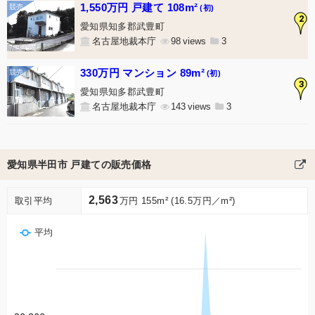
1,550万円 戸建て 108m²
(初)
2
愛知県知多郡武豊町
名古屋地裁本庁
98
3
330万円 マンション 89m²
(初)
3
愛知県知多郡武豊町
名古屋地裁本庁
143
3
愛知県半田市 戸建ての販売価格
2,563
取引平均
万円 155m² (16.5万円／m²)
平均