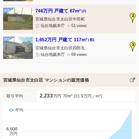
746万円 戸建て 67m²
(2)
2
宮城県仙台市太白区中田町
仙台地裁本庁
51
1,652万円 戸建て 117m²
(初)
3
宮城県仙台市太白区四郎丸
仙台地裁本庁
69
宮城県仙台市太白区 マンションの販売価格
2,233
取引平均
万円 70m² (31.9万円／m²)
平均
6,000
万円