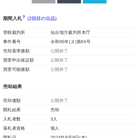
期間入札
(
2回目の出品
)
管轄裁判所
仙台地方裁判所本庁
事件番号
令和05年(ヌ)第65号
売却基準価額
公開終了
買受申出保証額
公開終了
買受可能価額
公開終了
売却結果
売却価額
公開終了
開札結果
売却
入札者数
3人
落札者資格
個人
開札日
2024年8月8日(木)