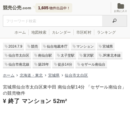
競売公売
1,605
物件出品中！
お気に入り
ホーム
地図検索
カレンダー
市区町村
ランキング
2024.7.9
競売
仙台地裁本庁
マンション
宮城県
仙台市太白区
南仙台駅
太子堂駅
富沢駅
JR東北本線
仙台市南北線
築28年
徒歩14分
セザール南仙台
ホーム
北海道・東北
宮城県
仙台市太白区
宮城県仙台市太白区東中田 南仙台駅14分 「セザール南仙台」
の競売物件
¥ 終了 マンション 52m²