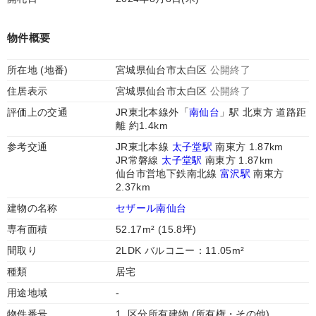
物件概要
所在地 (地番)
宮城県仙台市太白区
公開終了
住居表示
宮城県仙台市太白区
公開終了
評価上の交通
JR東北本線外「
南仙台
」駅 北東方 道路距
離 約1.4km
参考交通
JR東北本線
太子堂駅
南東方 1.87km
JR常磐線
太子堂駅
南東方 1.87km
仙台市営地下鉄南北線
富沢駅
南東方
2.37km
建物の名称
セザール南仙台
専有面積
52.17m² (15.8坪)
間取り
2LDK バルコニー：11.05m²
種類
居宅
用途地域
-
物件番号
1. 区分所有建物 (所有権・その他)