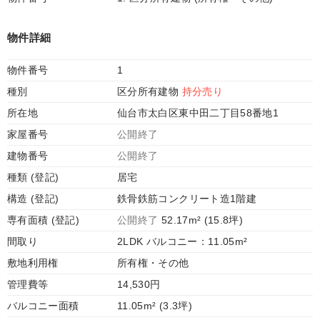
物件詳細
物件番号
1
種別
区分所有建物
持分売り
所在地
仙台市太白区東中田二丁目58番地1
家屋番号
公開終了
建物番号
公開終了
種類 (登記)
居宅
構造 (登記)
鉄骨鉄筋コンクリート造1階建
専有面積 (登記)
公開終了
52.17m² (15.8坪)
間取り
2LDK バルコニー：11.05m²
敷地利用権
所有権・その他
管理費等
14,530円
バルコニー面積
11.05m² (3.3坪)