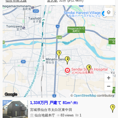
仙台市南北線
富沢駅
31分 (約2.4km)
1
2
3
+
−
Google
©
OpenStreetMap
contributors
1,338万円 戸建て 81m²
(初)
1
宮城県仙台市太白区東中田
仙台地裁本庁
83
1